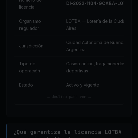
DI-2022-1104-GCABA-LOTBA
licencia
Organismo
LOTBA — Lotería de la Ciudad de
regulador
Aires
Ciudad Autónoma de Buenos Aires
Jurisdicción
Argentina
Tipo de
Casino online, tragamonedas, apue
operación
deportivas
Estado
Activo y vigente
← desliza para ver →
¿Qué garantiza la licencia LOTBA