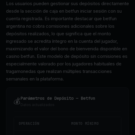
Los usuarios pueden gestionar sus depósitos directamente
desde la sección de caja en betfun iniciar sesión con su
cuenta registrada. Es importante destacar que betfun
argentina no cobra comisiones adicionales sobre los
depósitos realizados, lo que significa que el monto
ingresado se acredita íntegro en la cuenta del jugador,
maximizando el valor del bono de bienvenida disponible en
casino betfun. Este modelo de depósito sin comisiones es
especialmente valorado por los jugadores habituales de
tragamonedas que realizan múltiples transacciones
semanales en la plataforma.
Parámetros de Depósito — Betfun
💰
Datos actualizados
OPERACIÓN
MONTO MÍNIMO
V