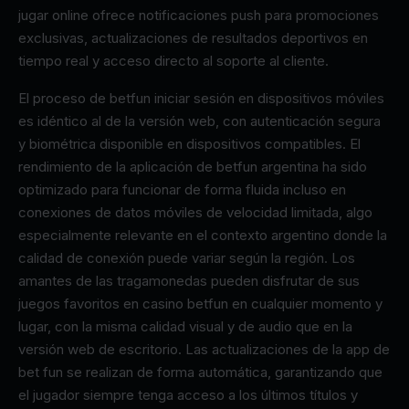
jugar online ofrece notificaciones push para promociones
exclusivas, actualizaciones de resultados deportivos en
tiempo real y acceso directo al soporte al cliente.
El proceso de betfun iniciar sesión en dispositivos móviles
es idéntico al de la versión web, con autenticación segura
y biométrica disponible en dispositivos compatibles. El
rendimiento de la aplicación de betfun argentina ha sido
optimizado para funcionar de forma fluida incluso en
conexiones de datos móviles de velocidad limitada, algo
especialmente relevante en el contexto argentino donde la
calidad de conexión puede variar según la región. Los
amantes de las tragamonedas pueden disfrutar de sus
juegos favoritos en casino betfun en cualquier momento y
lugar, con la misma calidad visual y de audio que en la
versión web de escritorio. Las actualizaciones de la app de
bet fun se realizan de forma automática, garantizando que
el jugador siempre tenga acceso a los últimos títulos y