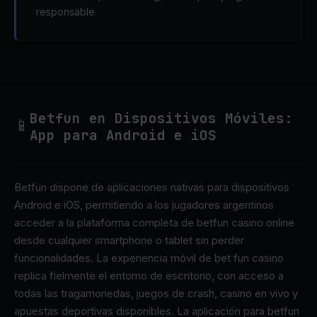
responsable
Betfun en Dispositivos Móviles:
📱
App para Android e iOS
Betfun dispone de aplicaciones nativas para dispositivos
Android e iOS, permitiendo a los jugadores argentinos
acceder a la plataforma completa de betfun casino online
desde cualquier smartphone o tablet sin perder
funcionalidades. La experiencia móvil de bet fun casino
replica fielmente el entorno de escritorio, con acceso a
todas las tragamonedas, juegos de crash, casino en vivo y
apuestas deportivas disponibles. La aplicación para betfun