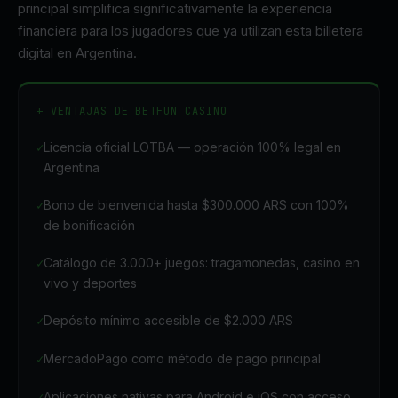
principal simplifica significativamente la experiencia
financiera para los jugadores que ya utilizan esta billetera
digital en Argentina.
+ VENTAJAS DE BETFUN CASINO
Licencia oficial LOTBA — operación 100% legal en
Argentina
Bono de bienvenida hasta $300.000 ARS con 100%
de bonificación
Catálogo de 3.000+ juegos: tragamonedas, casino en
vivo y deportes
Depósito mínimo accesible de $2.000 ARS
MercadoPago como método de pago principal
Aplicaciones nativas para Android e iOS con acceso