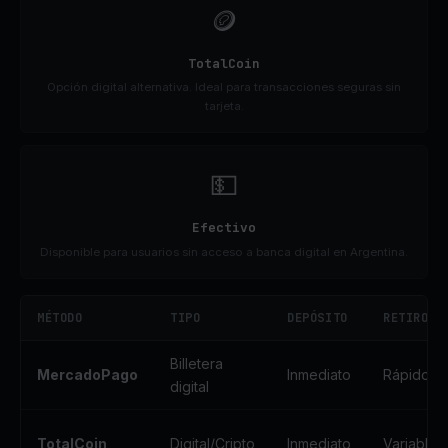
🪙
TotalCoin
Opción digital alternativa. Ideal para transacciones seguras sin
tarjeta.
💵
Efectivo
Disponible para usuarios sin acceso a banca digital en Argentina.
MÉTODO
TIPO
DEPÓSITO
RETIRO
Billetera
MercadoPago
Inmediato
Rápido
digital
TotalCoin
Digital/Cripto
Inmediato
Variable