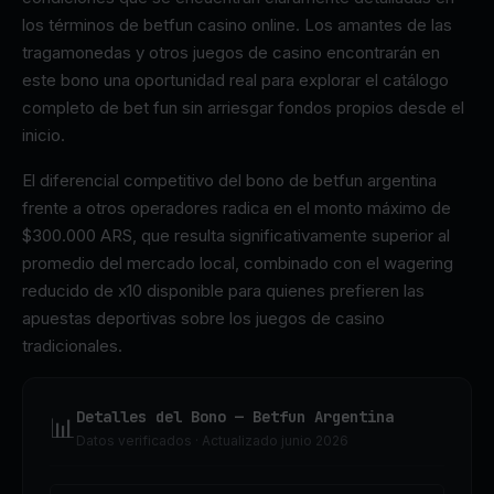
los términos de betfun casino online. Los amantes de las
tragamonedas y otros juegos de casino encontrarán en
este bono una oportunidad real para explorar el catálogo
completo de bet fun sin arriesgar fondos propios desde el
inicio.
El diferencial competitivo del bono de betfun argentina
frente a otros operadores radica en el monto máximo de
$300.000 ARS, que resulta significativamente superior al
promedio del mercado local, combinado con el wagering
reducido de x10 disponible para quienes prefieren las
apuestas deportivas sobre los juegos de casino
tradicionales.
Detalles del Bono — Betfun Argentina
📊
Datos verificados · Actualizado junio 2026