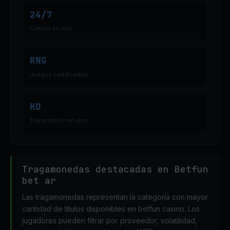
24/7
Casino en vivo
RNG
Juegos certificados
HD
Transmisión en vivo
Tragamonedas destacadas en Betfun
bet ar
Las tragamonedas representan la categoría con mayor
cantidad de títulos disponibles en betfun casino. Los
jugadores pueden filtrar por proveedor, volatilidad,