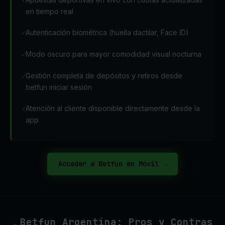
en tiempo real
Autenticación biométrica (huella dactilar, Face ID)
Modo oscuro para mayor comodidad visual nocturna
Gestión completa de depósitos y retiros desde
betfun iniciar sesión
Atención al cliente disponible directamente desde la
app
Acceder a Betfun en Móvil →
Betfun Argentina: Pros y Contras