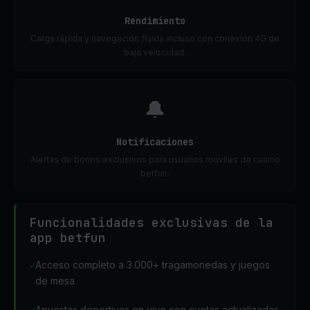
Rendimiento
Carga rápida y navegación fluida incluso con conexión 4G de
baja velocidad.
🔔
Notificaciones
Alertas de bonos exclusivos para usuarios móviles de casino
betfun.
Funcionalidades exclusivas de la
app betfun
Acceso completo a 3.000+ tragamonedas y juegos
de mesa
Apuestas deportivas en vivo con cuotas actualizadas