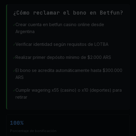
¿Cómo reclamar el bono en Betfun?
Crear cuenta en betfun casino online desde
Argentina
Verificar identidad según requisitos de LOTBA
Realizar primer depósito mínimo de $2.000 ARS
El bono se acredita automáticamente hasta $300.000
ARS
Cumplir wagering x55 (casino) o x10 (deportes) para
retirar
100%
Porcentaje de bonificación