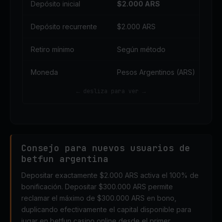
Depósito inicial
$2.000 ARS
I
Depósito recurrente
$2.000 ARS
I
Retiro mínimo
Según método
V
Moneda
Pesos Argentinos (ARS)
← desliza para ver →
Consejo para nuevos usuarios de
betfun argentina
Depositar exactamente $2.000 ARS activa el 100% de
bonificación. Depositar $300.000 ARS permite
reclamar el máximo de $300.000 ARS en bono,
duplicando efectivamente el capital disponible para
jugar en betfun casino online desde el primer